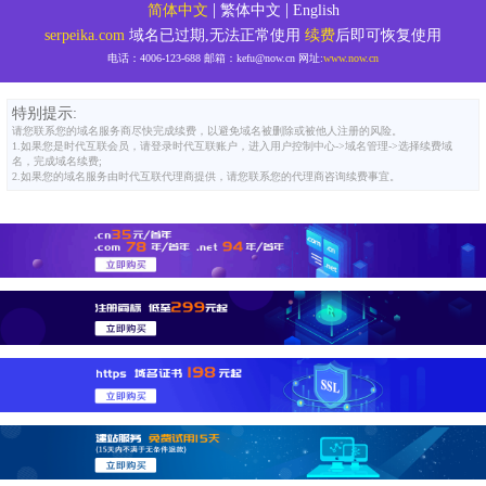
|
|
简体中文
繁体中文
English
serpeika.com
域名已过期,无法正常使用
续费
后即可恢复使用
电话：
4006-123-688
邮箱：
kefu@now.cn
网址:
www.now.cn
特别提示:
请您联系您的域名服务商尽快完成续费，以避免域名被删除或被他人注册的风险。
1.如果您是时代互联会员，请登录时代互联账户，进入用户控制中心->域名管理->选择续费域
名，完成域名续费;
2.如果您的域名服务由时代互联代理商提供，请您联系您的代理商咨询续费事宜。